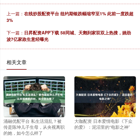
上一篇：
在线炒股配资平台 纽约期银跌幅缩窄至1% 此前一度跌超
3%
下一篇：
日昇配资APP下载 58同城、天鹅到家双双上热搜，姚劲
波7亿家政生意经曝光
相关文章
涌融优配平台 私生活混乱？被
大咖配资 日本爱情电影《下众
传是陈坤儿子生母，从央视离职
的爱》：泥沼里的“电影之神”
的她，如今怎么样了