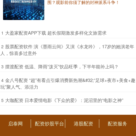
围？观影前你须了解的封神派系斗争！
​大盈家配资APP下载 超长假期激发多样化文旅需求
1
​股票配资软件 演《墨雨云间》又演《水龙吟》，17岁的她演老年
2
人，惊喜多过意外
​摆渡配资 低温、降雨“泼灭”饮品旺季，下半年能补上吗？
3
​金八号配资 “超”有看点引爆消费新热潮&#32;“足球+夜市+美食+趣
4
玩”聚人气、添活力
​大咖配资 日本爱情电影《下众的爱》：泥沼里的“电影之神”
5
启泰网
配资炒股平台
港股配资
配资服务