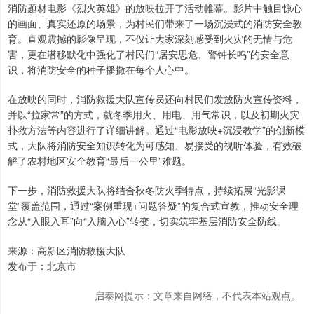
消防题材电影《烈火英雄》的放映拉开了活动帷幕。影片中触目惊心
的画面、真实还原的场景，为村民们带来了一场沉浸式的消防安全教
育。直观震撼的影像呈现，不仅让大家深刻感受到火灾的无情与危
害，更在潜移默化中强化了村民们“居安思危、警钟长鸣”的安全意
识，将消防安全的种子播撒在每个人心中。
在放映的同时，消防救援大队宣传员还向村民们发放防火宣传资料，
并以“拉家常”的方式，就冬季用火、用电、用气常识，以及初期火灾
扑救方法等内容进行了详细讲解。通过“电影放映+沉浸教学”的创新模
式，大队将消防安全知识转化为可感知、易接受的视听体验，有效破
解了农村地区安全教育“最后一公里”难题。
下一步，消防救援大队将结合秋冬防火季特点，持续拓展“光影课
堂”覆盖范围，通过“案例重现+问题答疑”的复合式宣教，推动安全理
念从“入眼入耳”向“入脑入心”转变，切实筑牢基层消防安全防线。
来源：高新区消防救援大队
发布于：北京市
启泰网提示：文章来自网络，不代表本站观点。