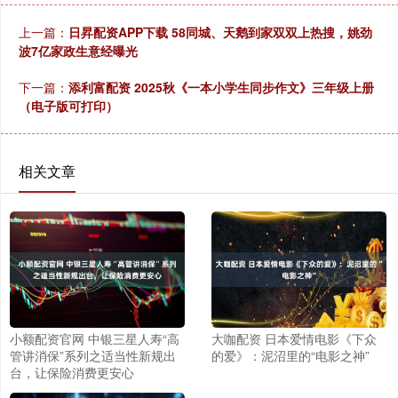
上一篇：
日昇配资APP下载 58同城、天鹅到家双双上热搜，姚劲
波7亿家政生意经曝光
下一篇：
添利富配资 2025秋《一本小学生同步作文》三年级上册
（电子版可打印）
相关文章
小额配资官网 中银三星人寿“高
大咖配资 日本爱情电影《下众
管讲消保”系列之适当性新规出
的爱》：泥沼里的“电影之神”
台，让保险消费更安心