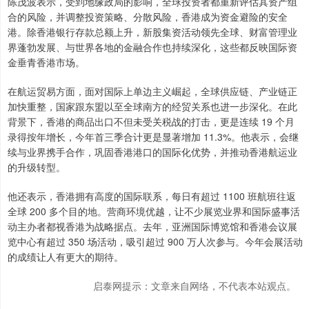
陈茂波表示，受到地缘政局的影响，全球投资者都重新评估其资产组
合的风险，并调整投资策略、分散风险，香港成为资金避险的安全
港。除香港银行存款总额上升，新股集资活动领先全球、财富管理业
界蓬勃发展、与世界各地的金融合作也持续深化，这些都反映国际资
金垂青香港市场。
在航运贸易方面，面对国际上单边主义崛起，全球供应链、产业链正
加快重整，国家跟东盟以至全球南方的经贸关系也进一步深化。在此
背景下，香港的商品出口不但未受关税战的打击，更是连续 19 个月
录得按年增长，今年首三季合计更是显著增加 11.3%。他表示，会继
续与业界携手合作，巩固香港港口的国际化优势，并推动香港航运业
的升级转型。
他还表示，香港拥有高度的国际联系，每日有超过 1100 班航班往返
全球 200 多个目的地。营商环境优越，让不少展览业界和国际盛事活
动主办者都视香港为战略据点。去年，亚洲国际博览馆和香港会议展
览中心有超过 350 场活动，吸引超过 900 万人次参与。今年会展活动
的成绩让人有更大的期待。
启泰网提示：文章来自网络，不代表本站观点。