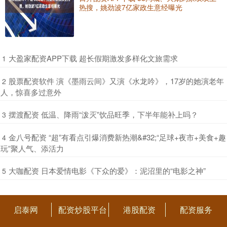
热搜，姚劲波7亿家政生意经曝光
​大盈家配资APP下载 超长假期激发多样化文旅需求
1
​股票配资软件 演《墨雨云间》又演《水龙吟》，17岁的她演老年
2
人，惊喜多过意外
​摆渡配资 低温、降雨“泼灭”饮品旺季，下半年能补上吗？
3
​金八号配资 “超”有看点引爆消费新热潮&#32;“足球+夜市+美食+趣
4
玩”聚人气、添活力
​大咖配资 日本爱情电影《下众的爱》：泥沼里的“电影之神”
5
启泰网
配资炒股平台
港股配资
配资服务