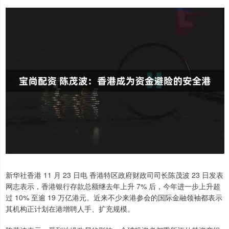
新华社香港 11 月 23 日电 香港特区政府财政司司长陈茂波 23 日发表
网志表示，香港银行存款总额继去年上升 7% 后，今年进一步上升超
过 10% 至逾 19 万亿港元。近来不少来港参会的国际金融领袖都表示
其机构正计划在港增聘人手、扩充规模。