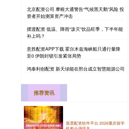
北京配资公司 摩根大通警告“气候黑天鹅”风险 投
资者开始测算资产冲击
摆渡配资 低温、降雨“泼灭”饮品旺季，下半年能
补上吗？
意胜配资APP下载 霍尔木兹海峡船只通行量降
至0 伊朗封锁引发紧张局势
鸿泰利创配资 新天绿能在邢台成立智慧能源公司
推荐资讯
股票配资软件平台 2026重庆留学
机构十强排名