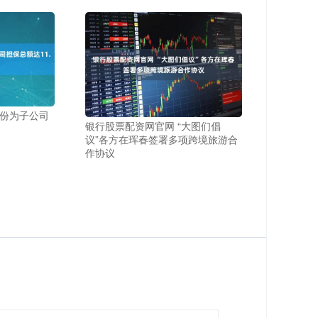
股份为子公司
银行股票配资网官网 “大图们倡
议”各方在珲春签署多项跨境旅游合
作协议