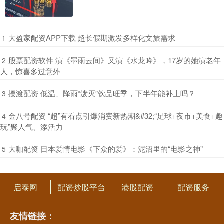
​大盈家配资APP下载 超长假期激发多样化文旅需求
1
​股票配资软件 演《墨雨云间》又演《水龙吟》，17岁的她演老年
2
人，惊喜多过意外
​摆渡配资 低温、降雨“泼灭”饮品旺季，下半年能补上吗？
3
​金八号配资 “超”有看点引爆消费新热潮&#32;“足球+夜市+美食+趣
4
玩”聚人气、添活力
​大咖配资 日本爱情电影《下众的爱》：泥沼里的“电影之神”
5
启泰网
配资炒股平台
港股配资
配资服务
友情链接：