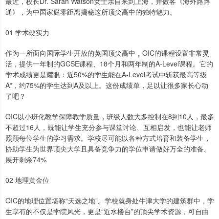
最近，校长Dr. Sarah Watson女士亲自来到上海，并做客《海外路路
通》，为中国家庭零距离揭秘这所顶尖高中的独特魅力。
01 学术硬实力
作为一所面向国际学生开放的英国顶尖高中，OIC的课程设置非常灵
活，提供一年制的GCSE课程、18个月和两年制的A-Level课程。它的
学术成绩更是耀眼：近50%的学生能在A-Level考试中斩获最高等级
A*，约75%的学生达到A及以上。这份成绩单，足以让很多家长心动
了吧？
OIC以小班化教学保障教学质量，班级人数大多控制在8到10人，最多
不超过16人，既能让学生充分参与课堂讨论、互相启发，也能让老师
照顾每位学生的学习需求。学校尽可能以各种方式培育和装备学生，
协助学生为世界顶尖大学且具备竞争力的学位申请做好万全的准备。
展开剩余74%
02 地理黄金位
OIC的地理位置堪称“天选之地”。学校就身处牛津大学的建筑群中，学
生享有的不仅是学院风光，更是“近水楼台”的顶尖学术资源，可自由