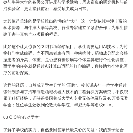
参与牛津大学的各类公开讲座与学术活动，周边密集的研究机构与前
沿实验室，更让接触前沿、感受顶尖成为日常。
尤其值得关注的是学校推出的“融合计划”，这一计划依托牛津丰富的
学术资源，与牛津大学等高校、行业专家建立了紧密合作，为学生搭
建了参与真实产业项目的桥梁。
比如这个让人惊叹的“3D打印药物”项目。学生需要运用AI技术，为药
物打印生成编码。当不同患者患有同一种疾病时，药物成分配比会根
据患者的身高、体重、是否患有糖尿病等个体差异进行个性化调整，
而学生的任务就是通过AI计算出适配的打印编码，直接助力个性化医
疗的前沿探索。
这样的经历，自然成了学生升学的“王牌”。校长说去年一位学生通过
该计划参与了汽车制造领域机器人技术的工程解决方案研究，不仅积
累了科研经验，还获得美国莱斯大学AI专业无条件录取及40万美元奖
学金；这位学生还收到伦敦大学学院、华威大学等名校offer。
03 OIC的“心动学生”
了解了学校的实力，自然要回答家长最关心的问题：我的孩子适合