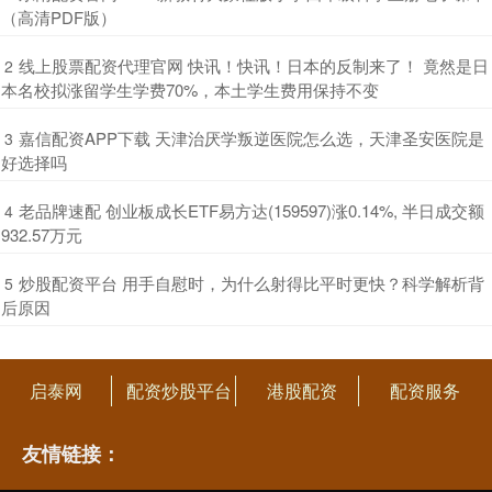
（高清PDF版）
​线上股票配资代理官网 快讯！快讯！日本的反制来了！ 竟然是日
2
本名校拟涨留学生学费70%，本土学生费用保持不变
​嘉信配资APP下载 天津治厌学叛逆医院怎么选，天津圣安医院是
3
好选择吗
​老品牌速配 创业板成长ETF易方达(159597)涨0.14%, 半日成交额
4
932.57万元
​炒股配资平台 用手自慰时，为什么射得比平时更快？科学解析背
5
后原因
启泰网
配资炒股平台
港股配资
配资服务
友情链接：