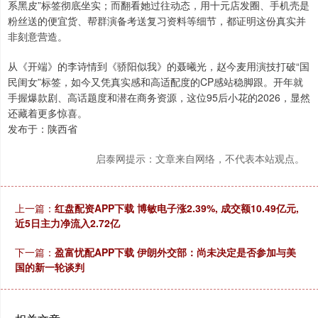
系黑皮”标签彻底坐实；而翻看她过往动态，用十元店发圈、手机壳是
粉丝送的便宜货、帮群演备考送复习资料等细节，都证明这份真实并
非刻意营造。
从《开端》的李诗情到《骄阳似我》的聂曦光，赵今麦用演技打破“国
民闺女”标签，如今又凭真实感和高适配度的CP感站稳脚跟。开年就
手握爆款剧、高话题度和潜在商务资源，这位95后小花的2026，显然
还藏着更多惊喜。
发布于：陕西省
启泰网提示：文章来自网络，不代表本站观点。
上一篇：
红盘配资APP下载 博敏电子涨2.39%, 成交额10.49亿元,
近5日主力净流入2.72亿
下一篇：
盈富忧配APP下载 伊朗外交部：尚未决定是否参加与美
国的新一轮谈判