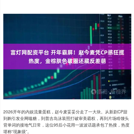
2026开年的内娱流量蛋糕，赵今麦妥妥分走了一大块。从新剧CP甜
到齁引发全网嗑糖，到普吉岛泳装照打破审美霸权，再到片场啃馒头
背单词的接地气日常，这位95后小花用一波波话题承包了热搜，热度
堪称“现象级”。