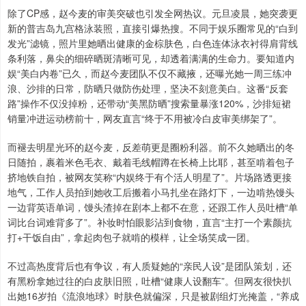
除了CP感，赵今麦的审美突破也引发全网热议。元旦凌晨，她突袭更
新的普吉岛九宫格泳装照，直接引爆热搜。不同于娱乐圈常见的“白到
发光”滤镜，照片里她晒出健康的金棕肤色，白色连体泳衣衬得肩背线
条利落，鼻尖的细碎晒斑清晰可见，却透着满满的生命力。要知道内
娱“美白内卷”已久，而赵今麦团队不仅不藏掖，还曝光她一周三练冲
浪、沙排的日常，防晒只做防伤处理，坚决不刻意美白。这番“反套
路”操作不仅没掉粉，还带动“美黑防晒”搜索量暴涨120%，沙排短裙
销量冲进运动榜前十，网友直言“终于不用被冷白皮审美绑架了”。
而褪去明星光环的赵今麦，反差萌更是圈粉利器。前不久她晒出的冬
日随拍，裹着米色毛衣、戴着毛线帽蹲在长椅上比耶，甚至啃着包子
挤地铁自拍，被网友笑称“内娱终于有个活人明星了”。片场路透更接
地气，工作人员拍到她收工后搬着小马扎坐在路灯下，一边啃热馒头
一边背英语单词，馒头渣掉在剧本上都不在意，还跟工作人员吐槽“单
词比台词难背多了”。补妆时怕眼影沾到食物，直言“主打一个素颜抗
打+干饭自由”，拿起肉包子就啃的模样，让全场笑成一团。
不过高热度背后也有争议，有人质疑她的“亲民人设”是团队策划，还
有黑粉拿她过往的白皮肤旧照，吐槽“健康人设翻车”。但网友很快扒
出她16岁拍《流浪地球》时肤色就偏深，只是被剧组灯光掩盖，“养成