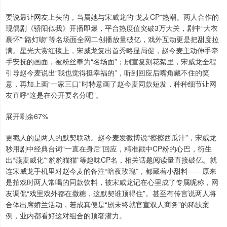
要说最让网友上头的，当属她与宋威龙的“龙麦CP”热潮。两人合作的
现偶剧《骄阳似我》开播即爆，平台热度值突破3万大关，剧中“大衣
裹怀”“路灯吻”等名场面全网二创播放量破亿，戏外互动更是把甜度拉
满。星光大赏红毯上，宋威龙复出首秀略显局促，赵今麦主动伸手牵
手安抚的画面，被粉丝奉为“名场面”；剧宣复刻花絮里，宋威龙全程
引导赵今麦说出“我也觉得挺幸福的”，听到回应后嘴角藏不住的笑
意，再加上画“一家三口”时特意画了赵今麦同款短发，种种细节让网
友直呼“这是在公开要名分吧”。
展开剩余67%
更戳人的是两人的默契联动。赵今麦发微博说“擦擦西瓜汁”，宋威龙
秒用剧中经典台词“一直在身后”回应，精准戳中CP粉的心巴，衍生
出“燕麦威化”“豹豹猫猫”等趣味CP名，相关话题阅读量直接破亿。就
连宋威龙手机里对赵今麦的备注“暗夜玫瑰”，都藏着小甜料——原来
是拍戏时两人常喝的同款饮料，被宋威龙记在心里成了专属昵称，网
友调侃“戏里戏外都在撒糖，这默契谁顶得住”。甚至有传言说两人将
合体出席娇兰活动，若成真便是“剧未终就官宣双人商务”的稀缺案
例，业内都看好这对组合的顶奢潜力。