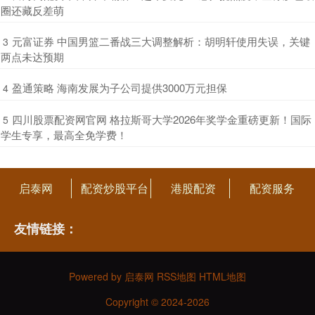
圈还藏反差萌
​元富证券 中国男篮二番战三大调整解析：胡明轩使用失误，关键
3
两点未达预期
​盈通策略 海南发展为子公司提供3000万元担保
4
​四川股票配资网官网 格拉斯哥大学2026年奖学金重磅更新！国际
5
学生专享，最高全免学费！
启泰网
配资炒股平台
港股配资
配资服务
友情链接：
Powered by
启泰网
RSS地图
HTML地图
Copyright
© 2024-2026