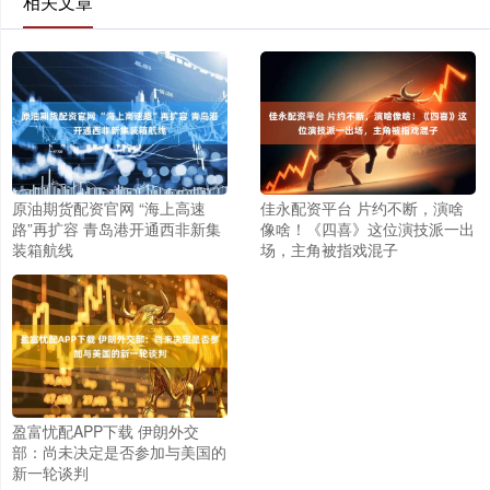
相关文章
原油期货配资官网 “海上高速
佳永配资平台 片约不断，演啥
路”再扩容 青岛港开通西非新集
像啥！《四喜》这位演技派一出
装箱航线
场，主角被指戏混子
盈富忧配APP下载 伊朗外交
部：尚未决定是否参加与美国的
新一轮谈判