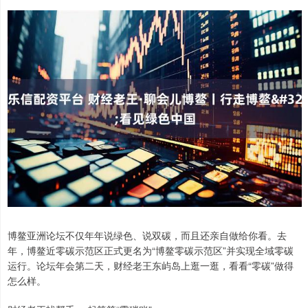
博鳌亚洲论坛不仅年年说绿色、说双碳，而且还亲自做给你看。去
年，博鳌近零碳示范区正式更名为“博鳌零碳示范区”并实现全域零碳
运行。论坛年会第二天，财经老王东屿岛上逛一逛，看看“零碳”做得
怎么样。