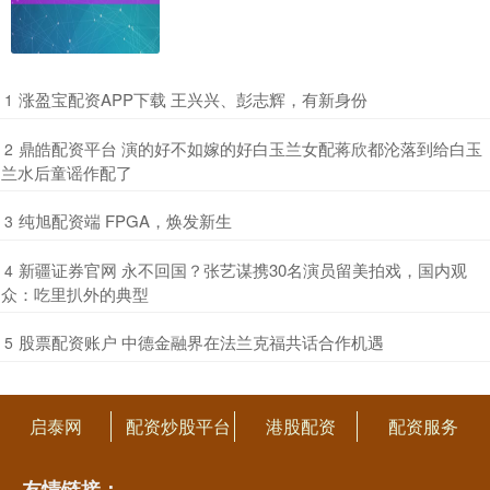
​涨盈宝配资APP下载 王兴兴、彭志辉，有新身份
1
​鼎皓配资平台 演的好不如嫁的好白玉兰女配蒋欣都沦落到给白玉
2
兰水后童谣作配了
​纯旭配资端 FPGA，焕发新生
3
​新疆证券官网 永不回国？张艺谋携30名演员留美拍戏，国内观
4
众：吃里扒外的典型
​股票配资账户 中德金融界在法兰克福共话合作机遇
5
启泰网
配资炒股平台
港股配资
配资服务
友情链接：