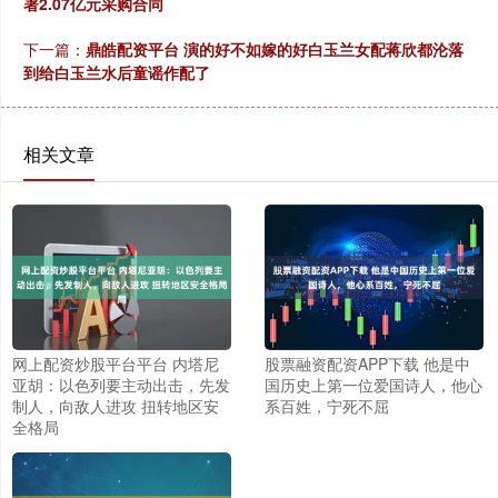
署2.07亿元采购合同
下一篇：
鼎皓配资平台 演的好不如嫁的好白玉兰女配蒋欣都沦落
到给白玉兰水后童谣作配了
相关文章
网上配资炒股平台平台 内塔尼
股票融资配资APP下载 他是中
亚胡：以色列要主动出击，先发
国历史上第一位爱国诗人，他心
制人，向敌人进攻 扭转地区安
系百姓，宁死不屈
全格局