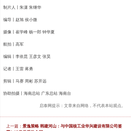
制片人丨朱潇 朱继华
编导丨赵旭 侯小微
摄像丨崔学峰 杨一郎 钟华夏
航拍丨高军
编辑丨李依昆 王彦文 张昊
记者丨王雷 蒋勇
剪辑丨马赛 周彬 苏开远
协助拍摄丨海南总站 广东总站 海南台
启泰网提示：文章来自网络，不代表本站观点。
上一篇：
景逸策略 韩建河山：与中国核工业华兴建设有限公司签