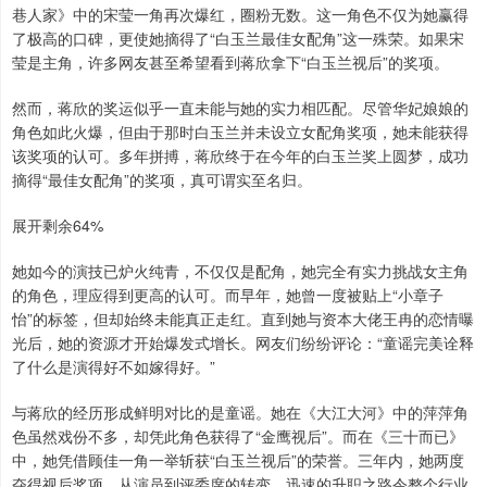
巷人家》中的宋莹一角再次爆红，圈粉无数。这一角色不仅为她赢得
了极高的口碑，更使她摘得了“白玉兰最佳女配角”这一殊荣。如果宋
莹是主角，许多网友甚至希望看到蒋欣拿下“白玉兰视后”的奖项。
然而，蒋欣的奖运似乎一直未能与她的实力相匹配。尽管华妃娘娘的
角色如此火爆，但由于那时白玉兰并未设立女配角奖项，她未能获得
该奖项的认可。多年拼搏，蒋欣终于在今年的白玉兰奖上圆梦，成功
摘得“最佳女配角”的奖项，真可谓实至名归。
展开剩余64%
她如今的演技已炉火纯青，不仅仅是配角，她完全有实力挑战女主角
的角色，理应得到更高的认可。而早年，她曾一度被贴上“小章子
怡”的标签，但却始终未能真正走红。直到她与资本大佬王冉的恋情曝
光后，她的资源才开始爆发式增长。网友们纷纷评论：“童谣完美诠释
了什么是演得好不如嫁得好。”
与蒋欣的经历形成鲜明对比的是童谣。她在《大江大河》中的萍萍角
色虽然戏份不多，却凭此角色获得了“金鹰视后”。而在《三十而已》
中，她凭借顾佳一角一举斩获“白玉兰视后”的荣誉。三年内，她两度
夺得视后奖项，从演员到评委席的转变，迅速的升职之路令整个行业