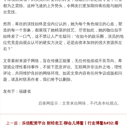
都为之震惊。这种飞速的上升势头，令网友们更加期待蒋欣能与她同
台竞技。
然而，蒋欣的演技始终是业内公认的，她为每个角色倾注的心血，塑
造的每一个形象，都展现了她精湛的技艺。尽管如此，她的咖位似乎
始终差了一口气，这不禁让人产生疑问：“在如今的娱乐圈，演员的地
位究竟是由观众认可的硬实力决定，还是由资本加持的强大资源所左
右？”
文章素材来源于网络，旨在传播正能量，无任何低俗或不良导向。希
望观众理性看待事件，不留下恶意评论。互联网并非法外之地，理性
评论，共同维护良好的网络环境。如若文章内容有任何争议或版权问
题，请及时联系作者，我们将予以删除。
发布于：福建省
启泰网提示：文章来自网络，不代表本站观点。
上一篇：
乐信配资平台 财经老王·聊会儿博鳌丨行走博鳌&#32;看