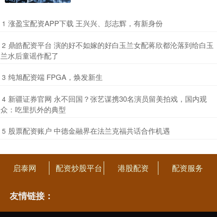
​涨盈宝配资APP下载 王兴兴、彭志辉，有新身份
1
​鼎皓配资平台 演的好不如嫁的好白玉兰女配蒋欣都沦落到给白玉
2
兰水后童谣作配了
​纯旭配资端 FPGA，焕发新生
3
​新疆证券官网 永不回国？张艺谋携30名演员留美拍戏，国内观
4
众：吃里扒外的典型
​股票配资账户 中德金融界在法兰克福共话合作机遇
5
启泰网
配资炒股平台
港股配资
配资服务
友情链接：