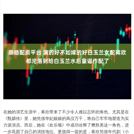
在她的演艺生涯中，蒋欣带来了不少令人难以忘怀的角色。尤其是在
《甄嬛传》里，她凭借华妃娘娘的凤仪万千，将自己牢牢地塑造为实
力派演员。而后，她在《欢乐颂》中成功诠释了樊胜美这一角色，进
一步巩固了自己的演技地位。更值得一提的是，蒋欣凭借年代剧《小