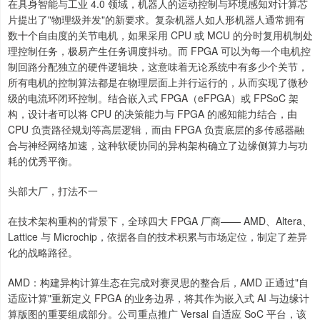
在具身智能与工业 4.0 领域，机器人的运动控制与环境感知对计算芯
片提出了"物理级并发"的新要求。复杂机器人如人形机器人通常拥有
数十个自由度的关节电机，如果采用 CPU 或 MCU 的分时复用机制处
理控制任务，极易产生任务调度抖动。而 FPGA 可以为每一个电机控
制回路分配独立的硬件逻辑块，这意味着无论系统中有多少个关节，
所有电机的控制算法都是在物理层面上并行运行的，从而实现了微秒
级的电流环闭环控制。结合嵌入式 FPGA（eFPGA）或 FPSoC 架
构，设计者可以将 CPU 的决策能力与 FPGA 的感知能力结合，由
CPU 负责路径规划等高层逻辑，而由 FPGA 负责底层的多传感器融
合与神经网络加速，这种软硬协同的异构架构确立了边缘侧算力与功
耗的优秀平衡。
头部大厂，打法不一
在技术架构重构的背景下，全球四大 FPGA 厂商—— AMD、Altera、
Lattice 与 Microchip，依据各自的技术积累与市场定位，制定了差异
化的战略路径。
AMD：构建异构计算生态在完成对赛灵思的整合后，AMD 正通过"自
适应计算"重新定义 FPGA 的业务边界，将其作为嵌入式 AI 与边缘计
算版图的重要组成部分。公司重点推广 Versal 自适应 SoC 平台，该