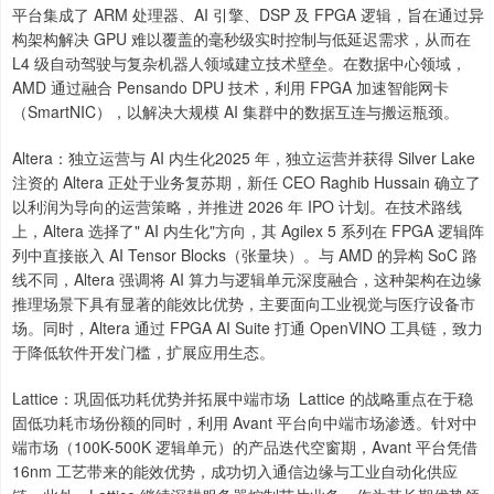
平台集成了 ARM 处理器、AI 引擎、DSP 及 FPGA 逻辑，旨在通过异
构架构解决 GPU 难以覆盖的毫秒级实时控制与低延迟需求，从而在
L4 级自动驾驶与复杂机器人领域建立技术壁垒。在数据中心领域，
AMD 通过融合 Pensando DPU 技术，利用 FPGA 加速智能网卡
（SmartNIC），以解决大规模 AI 集群中的数据互连与搬运瓶颈。
Altera：独立运营与 AI 内生化2025 年，独立运营并获得 Silver Lake
注资的 Altera 正处于业务复苏期，新任 CEO Raghib Hussain 确立了
以利润为导向的运营策略，并推进 2026 年 IPO 计划。在技术路线
上，Altera 选择了" AI 内生化"方向，其 Agilex 5 系列在 FPGA 逻辑阵
列中直接嵌入 AI Tensor Blocks（张量块）。与 AMD 的异构 SoC 路
线不同，Altera 强调将 AI 算力与逻辑单元深度融合，这种架构在边缘
推理场景下具有显著的能效比优势，主要面向工业视觉与医疗设备市
场。同时，Altera 通过 FPGA AI Suite 打通 OpenVINO 工具链，致力
于降低软件开发门槛，扩展应用生态。
Lattice：巩固低功耗优势并拓展中端市场 Lattice 的战略重点在于稳
固低功耗市场份额的同时，利用 Avant 平台向中端市场渗透。针对中
端市场（100K-500K 逻辑单元）的产品迭代空窗期，Avant 平台凭借
16nm 工艺带来的能效优势，成功切入通信边缘与工业自动化供应