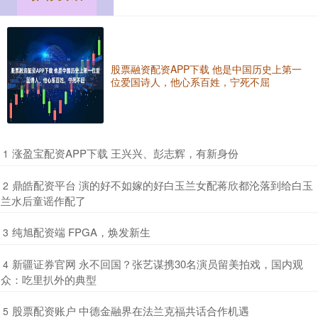
股票融资配资APP下载 他是中国历史上第一
位爱国诗人，他心系百姓，宁死不屈
​涨盈宝配资APP下载 王兴兴、彭志辉，有新身份
1
​鼎皓配资平台 演的好不如嫁的好白玉兰女配蒋欣都沦落到给白玉
2
兰水后童谣作配了
​纯旭配资端 FPGA，焕发新生
3
​新疆证券官网 永不回国？张艺谋携30名演员留美拍戏，国内观
4
众：吃里扒外的典型
​股票配资账户 中德金融界在法兰克福共话合作机遇
5