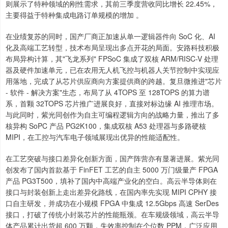
则展示了特种领域的刚性需求，其前三季度营收同比增长 22.45%，
主要得益于特种集成电路订单规模的增加 。
在业绩复苏的同时，国产厂商正加速从单一逻辑器件向 SoC 化、AI
化及高端工艺转型，技术布局呈现出多点开花的局面。安路科技积极
布局异构计算，其"飞龙系列" FPSoC 集成了双核 ARM/RISC-V 处理
器及硬件加速单元，已在农用无人机飞控与机器人关节控制中实现应
用落地，完成了从芯片供应商向方案提供商的跨越。复旦微推进"芯片
- 软件 - 解决方案"生态，布局了从 4TOPS 至 128TOPS 的算力谱
系，首颗 32TOPS 芯片推广进展良好，直接对标边缘 AI 推理市场。
与此同时，紫光同创作为自主可编程逻辑方向的战略力量，推出了多
核异构 SoPC 产品 PG2K100，集成双核 A53 处理器与多路硬核
MIPI，在工控与汽车电子领域展现出优异的性能适配性。
在工艺突破与接口差异化创新方面，国产阵营亦有显著进展。紫光同
创发布了国内首款基于 FinFET 工艺的自主 5000 万门级量产 FPGA
产品 PG3T500，填补了国内中高端产业化的空白。高云半导体则在
接口与封装创新上走出差异化路线，在国内率先实现 MIPI CPHY 接
口自主研发，并成功在小规模 FPGA 中集成 12.5Gbps 高速 SerDes
接口，打破了传统小封装芯片的性能瓶颈。在车规级领域，高云半导
体产品累计出货超 600 万颗，失效率控制在个位数 PPM，广泛应用