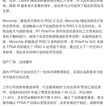
链。此外，Lattice 继续深耕服务器控制芯片业务，作为其长期优势领
域，随着 AI 服务器出货量的增长，该业务为公司提供了稳定的现金流
支撑。
Microchip：聚焦高可靠性与 RISC-V 生态 Microchip 继续深耕高可靠
性应用市场，其战略核心在于抗辐照技术与 RISC-V 生态的结合。在
商业航天与国防领域，RT PolarFire 系列凭借非易失性工艺带来的抗
单粒子翻转能力，保持了在深空探测领域的竞争优势。在架构创新方
面，Microchip 积极推进 RISC-V 架构的应用，其 PolarFire SoC 直接
在 FPGA 内部硬化了 RISC-V 处理器子系统，通过定义下一代空间计
算标准，强化其在特种行业的技术话语权。
国产厂商，业绩攀升
国内 FPGA 行业在经历了一轮库存调整周期后，呈现出温和复苏与技
术升级并行的态势。
上市公司的财务数据表明，行业最艰难的"主动去库存"阶段已接近尾
声。安路科技2025 年第三季度实现营收 1.45 亿元，环比增长
11.42%，且存货金额较年初下降 9.50%，确立了业绩修复通道。复旦
微亦确认 FPGA 产品线出货情况良好，业务发展趋于稳定。成都华微