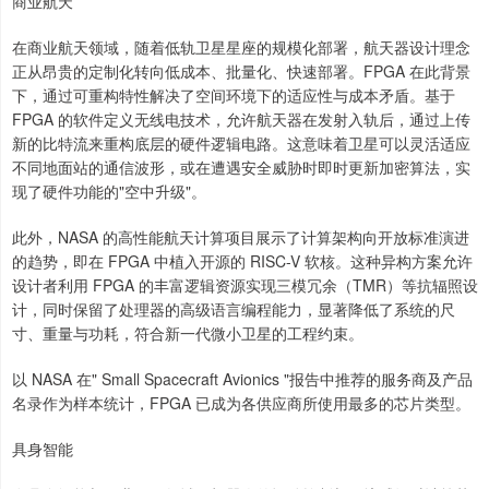
商业航天
在商业航天领域，随着低轨卫星星座的规模化部署，航天器设计理念
正从昂贵的定制化转向低成本、批量化、快速部署。FPGA 在此背景
下，通过可重构特性解决了空间环境下的适应性与成本矛盾。基于
FPGA 的软件定义无线电技术，允许航天器在发射入轨后，通过上传
新的比特流来重构底层的硬件逻辑电路。这意味着卫星可以灵活适应
不同地面站的通信波形，或在遭遇安全威胁时即时更新加密算法，实
现了硬件功能的"空中升级"。
此外，NASA 的高性能航天计算项目展示了计算架构向开放标准演进
的趋势，即在 FPGA 中植入开源的 RISC-V 软核。这种异构方案允许
设计者利用 FPGA 的丰富逻辑资源实现三模冗余（TMR）等抗辐照设
计，同时保留了处理器的高级语言编程能力，显著降低了系统的尺
寸、重量与功耗，符合新一代微小卫星的工程约束。
以 NASA 在" Small Spacecraft Avionics "报告中推荐的服务商及产品
名录作为样本统计，FPGA 已成为各供应商所使用最多的芯片类型。
具身智能