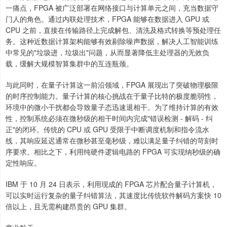
一痛点，FPGA 被广泛部署在网络接口与计算单元之间，充当数据守
门人的角色。通过内联处理技术，FPGA 能够在数据进入 GPU 或
CPU 之前，直接在传输路径上完成解包、清洗及格式转换等预处理任
务。这种近数据计算架构能够有效剔除噪声数据，解决人工智能训练
中常见的"垃圾进，垃圾出"问题，从而显著降低主处理器的无效负
载，缓解大规模智算集群中的互连瓶颈。
与此同时，在量子计算这一前沿领域，FPGA 展现出了突破物理极限
的时序控制能力。量子计算的核心挑战在于量子比特的极度脆弱性，
环境中的微小干扰都会导致量子态迅速退相干。为了维持计算的有效
性，控制系统必须在微秒级的相干时间内完成"错误检测 - 解码 - 纠
正"的闭环。传统的 CPU 或 GPU 受限于中断调度机制和指令流水
线，其响应延迟通常在微秒甚至毫秒级，难以满足量子纠错的苛刻时
序要求。相比之下，利用纯硬件逻辑电路的 FPGA 可实现纳秒级的确
定性响应。
IBM 于 10 月 24 日表示，利用现成的 FPGA 芯片配合量子计算机，
可以实时运行复杂的量子纠错算法，其速度比传统软件解码方案快 10
倍以上，且无需构建昂贵的 GPU 集群。