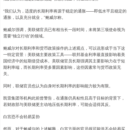
“我们认为，适度的长期利率将源于稳定的通胀——即低水平且稳定的
通胀，以及充分就业，”鲍威尔称。
鲍威尔强调，美联储官员已有相当长一段时间，未将第三项使命视为
需要“独立行动”的领域。
鲍威尔对长期利率和货币政策操作的上述观点，可以说形成于当下这
一特定背景：美联储主要政策工具——联邦基金利率最直接影响着美
国经济中的短期借贷成本。美联储官员长期强调其主要影响力在于短
期利率端，而长期利率受多重因素影响，这些因素常与货币政策无
关。
同时，联储官员也认为自身对长期利率的影响能力较为有限。
凯雷集团等机构此前曾警告，在通胀仍具粘性且高于目标的背景下，
若财政部与美联储更主动地压低长期利率，可能会适得其反。
白宫恐不会轻易妥协
然而，对于鲍威尔的上述解释，白宫方面的官员很可能并不会轻易买