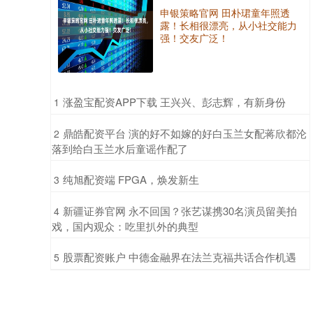
申银策略官网 田朴珺童年照透
露！长相很漂亮，从小社交能力
强！交友广泛！
​涨盈宝配资APP下载 王兴兴、彭志辉，有新身份
1
​鼎皓配资平台 演的好不如嫁的好白玉兰女配蒋欣都沦
2
落到给白玉兰水后童谣作配了
​纯旭配资端 FPGA，焕发新生
3
​新疆证券官网 永不回国？张艺谋携30名演员留美拍
4
戏，国内观众：吃里扒外的典型
​股票配资账户 中德金融界在法兰克福共话合作机遇
5