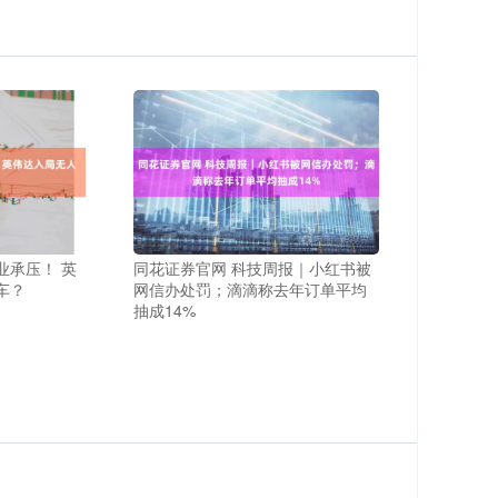
业承压！ 英
同花证券官网 科技周报｜小红书被
车？
网信办处罚；滴滴称去年订单平均
抽成14%