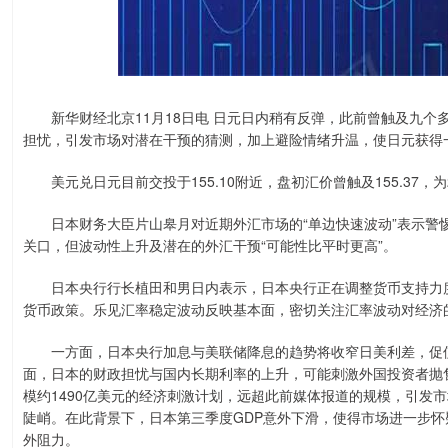
新华财经北京11月18日电 日元日内稍有反弹，此前曾触及九个
担忧，引发市场对潜在干预的猜测，加上避险情绪升温，使日元获得
美元兑日元目前交投于155.10附近，盘初汇价曾触及155.37，
日本财务大臣片山皋月对近期外汇市场的“单边快速波动”表示警惕
关口，但波动性上升及潜在的外汇干预“可能性比平时更高”。
日本央行行长植田和男日内表示，日本央行正在调整货币支持力度
货币政策。乐见汇率稳定波动反映基本面，密切关注汇率波动对经济
一方面，日本央行加息与美联储降息的趋势将收窄日美利差，促使
面，日本的财政担忧与国内长期利率的上升，可能刺激外国投资者抛
模约1490亿美元的经济刺激计划，远超此前媒体报道的规模，引发
陡峭。在此背景下，日本第三季度GDP意外下滑，使得市场进一步
外阻力。