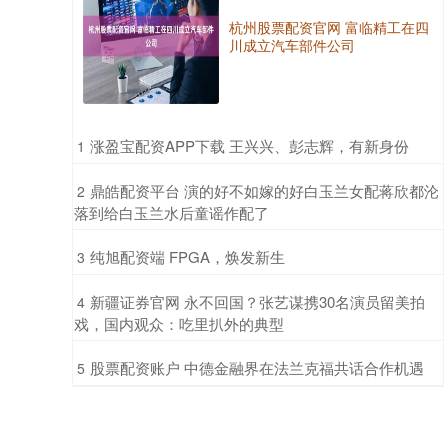
杭州股票配资官网 富临精工在四
川成立汽车部件公司
​涨盈宝配资APP下载 王兴兴、彭志辉，有新身份
1
​鼎皓配资平台 演的好不如嫁的好白玉兰女配蒋欣都沦
2
落到给白玉兰水后童谣作配了
​纯旭配资端 FPGA，焕发新生
3
​新疆证券官网 永不回国？张艺谋携30名演员留美拍
4
戏，国内观众：吃里扒外的典型
​股票配资账户 中德金融界在法兰克福共话合作机遇
5