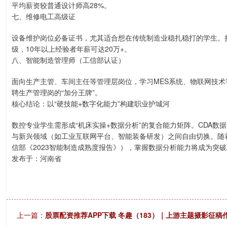
平均薪资较普通设计师高28%。
七、维修电工高级证
设备维护岗位必备证书，尤其适合想在传统制造业稳扎稳打的学生。持
级，10年以上经验者年薪可达20万+。
八、智能制造管理师（工信部认证）
面向生产主管、车间主任等管理层岗位，学习MES系统、物联网技
聘生产管理岗的“加分王牌”。
核心结论：以“硬技能+数字化能力”构建职业护城河
数控专业学生需形成“机床实操+数据分析”的复合能力矩阵。CDA
与新兴领域（如工业互联网平台、智能装备研发）之间自由切换。随着
信部《2023智能制造成熟度报告》），掌握数据分析能力将成为突
发布于：河南省
上一篇：
股票配资推荐APP下载 冬趣（183）｜上游主题摄影征