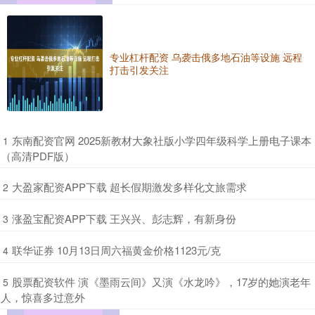
专业杠杆配资 乌袭击俄多地石油等设施 远程
打击引发关注
​东南配资官网 2025新教材大象社版小学四年级科学上册电子课本
1
（高清PDF版）
​大盈家配资APP下载 超长假期激发多样化文旅需求
2
​涨盈宝配资APP下载 王兴兴、彭志辉，有新身份
3
​联华证券 10月13日周六福黄金价格1123元/克
4
​股票配资软件 演《墨雨云间》又演《水龙吟》，17岁的她演老年
5
人，惊喜多过意外