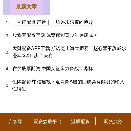
最新文章
一片红配资 声音｜一场远未结束的博弈
1、
股鑫宝配资官网 体育赋能青少年健康成长
2、
大财配资APP下载 斯诺克上海大师赛：赵心童不敌威尔
3、
逊&#32;止步半决赛
在线股票配资 中国女篮全力备战世界杯
4、
钜阵配资 中信建投：近两周A股的回调具有鲜明的输入
5、
性特征
启泰网
配资炒股平台
港股配资
配资服务