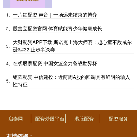
一片红配资 声音｜一场远未结束的博弈
1、
股鑫宝配资官网 体育赋能青少年健康成长
2、
大财配资APP下载 斯诺克上海大师赛：赵心童不敌威尔
3、
逊&#32;止步半决赛
在线股票配资 中国女篮全力备战世界杯
4、
钜阵配资 中信建投：近两周A股的回调具有鲜明的输入
5、
性特征
启泰网
配资炒股平台
港股配资
配资服务
友情链接：