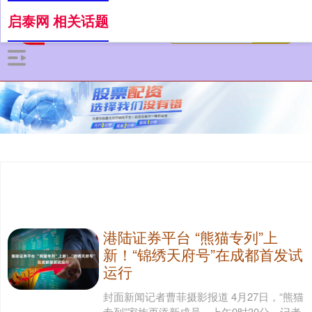
启泰网 相关话题
港陆证券平台 “熊猫专列”上
新！“锦绣天府号”在成都首发试
运行
封面新闻记者曹菲摄影报道 4月27日，“熊猫
专列”家族再添新成员。上午9时30分，记者