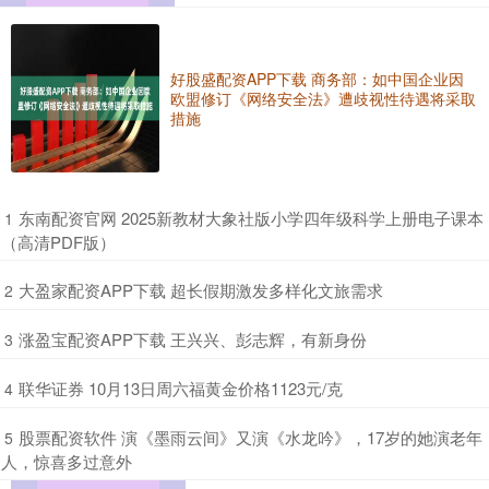
好股盛配资APP下载 商务部：如中国企业因
欧盟修订《网络安全法》遭歧视性待遇将采取
措施
​东南配资官网 2025新教材大象社版小学四年级科学上册电子课本
1
（高清PDF版）
​大盈家配资APP下载 超长假期激发多样化文旅需求
2
​涨盈宝配资APP下载 王兴兴、彭志辉，有新身份
3
​联华证券 10月13日周六福黄金价格1123元/克
4
​股票配资软件 演《墨雨云间》又演《水龙吟》，17岁的她演老年
5
人，惊喜多过意外