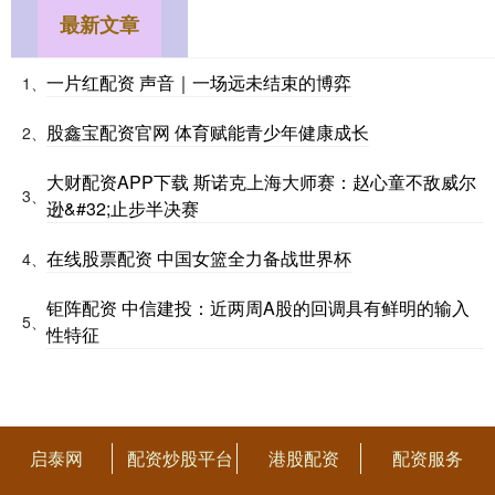
最新文章
一片红配资 声音｜一场远未结束的博弈
1、
股鑫宝配资官网 体育赋能青少年健康成长
2、
大财配资APP下载 斯诺克上海大师赛：赵心童不敌威尔
3、
逊&#32;止步半决赛
在线股票配资 中国女篮全力备战世界杯
4、
钜阵配资 中信建投：近两周A股的回调具有鲜明的输入
5、
性特征
启泰网
配资炒股平台
港股配资
配资服务