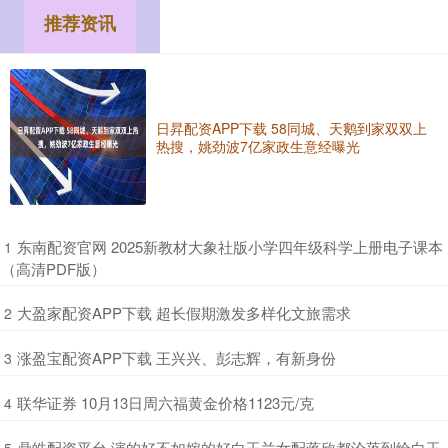
推荐资讯
日昇配资APP下载 58同城、天鹅到家双双上
热搜，姚劲波7亿家政生意经曝光
​东南配资官网 2025新教材大象社版小学四年级科学上册电子课本
1
（高清PDF版）
​大盈家配资APP下载 超长假期激发多样化文旅需求
2
​涨盈宝配资APP下载 王兴兴、彭志辉，有新身份
3
​联华证券 10月13日周六福黄金价格1123元/克
4
​鼎皓配资平台 演的好不如嫁的好白玉兰女配蒋欣都沦落到给白玉
5