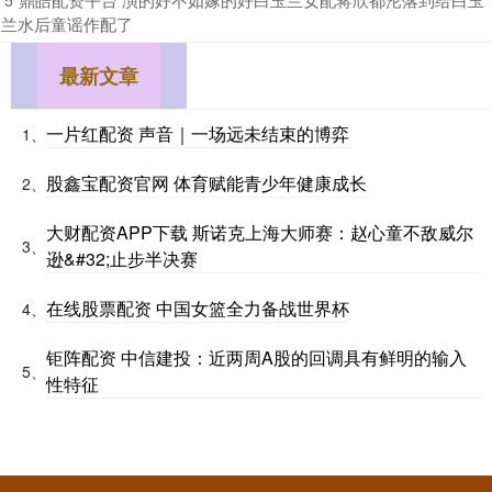
兰水后童谣作配了
最新文章
一片红配资 声音｜一场远未结束的博弈
1、
股鑫宝配资官网 体育赋能青少年健康成长
2、
大财配资APP下载 斯诺克上海大师赛：赵心童不敌威尔
3、
逊&#32;止步半决赛
在线股票配资 中国女篮全力备战世界杯
4、
钜阵配资 中信建投：近两周A股的回调具有鲜明的输入
5、
性特征