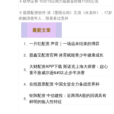
​联华证券 10月13日周六福黄金价格1123元/克
4
​股票配资软件 演《墨雨云间》又演《水龙吟》，17岁
5
的她演老年人，惊喜多过意外
最新文章
一片红配资 声音｜一场远未结束的博弈
1、
股鑫宝配资官网 体育赋能青少年健康成长
2、
大财配资APP下载 斯诺克上海大师赛：赵心
3、
童不敌威尔逊&#32;止步半决赛
在线股票配资 中国女篮全力备战世界杯
4、
钜阵配资 中信建投：近两周A股的回调具有
5、
鲜明的输入性特征