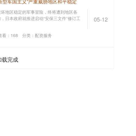
新型军国主义”严重威胁地区和平稳定
破坏地区稳定的军事冒险，终将遭到地区各
前，日本政府就推进启动“安保三文件”修订工
05-12
查看：
168
分类：
配资服务
加载完成