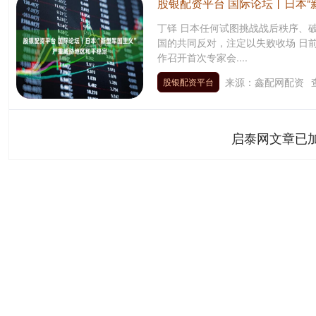
股银配资平台 国际论坛丨日本“
丁铎 日本任何试图挑战战后秩序、
国的共同反对，注定以失败收场 日
作召开首次专家会....
来源：鑫配网配资
股银配资平台
启泰网文章已