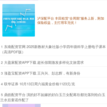
泸深配平台 丰田租赁“全周期”服务上新，附加
保险权益，主打用车无忧！
​东南配资官网 2025新教材大象社版小学四年级科学上册电子课本
1
（高清PDF版）
​大盈家配资APP下载 超长假期激发多样化文旅需求
2
​涨盈宝配资APP下载 王兴兴、彭志辉，有新身份
3
​联华证券 10月13日周六福黄金价格1123元/克
4
​鼎皓配资平台 演的好不如嫁的好白玉兰女配蒋欣都沦落到给白玉
5
兰水后童谣作配了