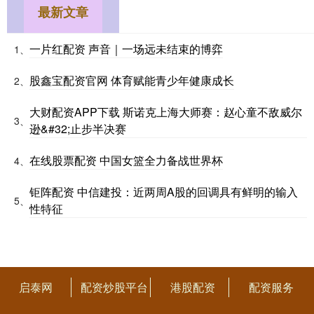
最新文章
一片红配资 声音｜一场远未结束的博弈
1、
股鑫宝配资官网 体育赋能青少年健康成长
2、
大财配资APP下载 斯诺克上海大师赛：赵心童不敌威尔
3、
逊&#32;止步半决赛
在线股票配资 中国女篮全力备战世界杯
4、
钜阵配资 中信建投：近两周A股的回调具有鲜明的输入
5、
性特征
启泰网
配资炒股平台
港股配资
配资服务