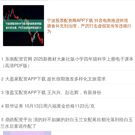
宁波股票配资网APP下载 抖音电商推进跨境
膳食补充剂治理，严厉打击虚假宣传等违规行
为
​东南配资官网 2025新教材大象社版小学四年级科学上册电子课本
1
（高清PDF版）
​大盈家配资APP下载 超长假期激发多样化文旅需求
2
​涨盈宝配资APP下载 王兴兴、彭志辉，有新身份
3
​联华证券 10月13日周六福黄金价格1123元/克
4
​鼎皓配资平台 演的好不如嫁的好白玉兰女配蒋欣都沦落到给白玉
5
兰水后童谣作配了