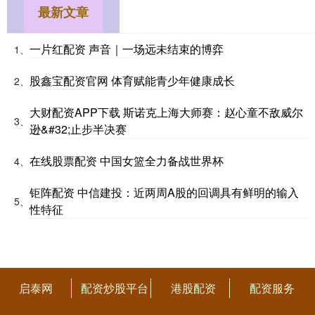
最新文章
一片红配资 声音｜一场远未结束的博弈
1、
股鑫宝配资官网 体育赋能青少年健康成长
2、
大财配资APP下载 斯诺克上海大师赛：赵心童不敌威尔
3、
逊&#32;止步半决赛
在线股票配资 中国女篮全力备战世界杯
4、
钜阵配资 中信建投：近两周A股的回调具有鲜明的输入
5、
性特征
启泰网
配资炒股平台
港股配资
配资服务