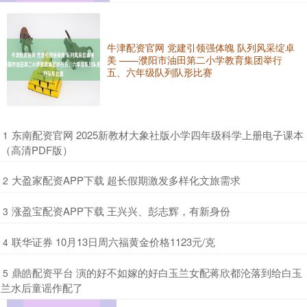
牛津配资官网 党建引领强体魄 队列风采绽卓
美 ——濮阳市油田第二小学教育集团举行
五、六年级队列队形比赛
​东南配资官网 2025新教材大象社版小学四年级科学上册电子课本
1
（高清PDF版）
​大盈家配资APP下载 超长假期激发多样化文旅需求
2
​涨盈宝配资APP下载 王兴兴、彭志辉，有新身份
3
​联华证券 10月13日周六福黄金价格1123元/克
4
​鼎皓配资平台 演的好不如嫁的好白玉兰女配蒋欣都沦落到给白玉
5
兰水后童谣作配了