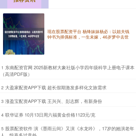
现在股票配资平台 杨绛妹妹杨必：以姐夫钱
钟书为择偶标准，一生未嫁，46岁梦中去世
​东南配资官网 2025新教材大象社版小学四年级科学上册电子课本
1
（高清PDF版）
​大盈家配资APP下载 超长假期激发多样化文旅需求
2
​涨盈宝配资APP下载 王兴兴、彭志辉，有新身份
3
​联华证券 10月13日周六福黄金价格1123元/克
4
​股票配资软件 演《墨雨云间》又演《水龙吟》，17岁的她演老年
5
人，惊喜多过意外