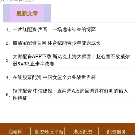
最新文章
一片红配资 声音｜一场远未结束的博弈
1、
股鑫宝配资官网 体育赋能青少年健康成长
2、
大财配资APP下载 斯诺克上海大师赛：赵心童不敌威尔
3、
逊&#32;止步半决赛
在线股票配资 中国女篮全力备战世界杯
4、
钜阵配资 中信建投：近两周A股的回调具有鲜明的输入
5、
性特征
启泰网
配资炒股平台
港股配资
配资服务