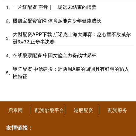
一片红配资 声音｜一场远未结束的博弈
1、
股鑫宝配资官网 体育赋能青少年健康成长
2、
大财配资APP下载 斯诺克上海大师赛：赵心童不敌威尔
3、
逊&#32;止步半决赛
在线股票配资 中国女篮全力备战世界杯
4、
钜阵配资 中信建投：近两周A股的回调具有鲜明的输入
5、
性特征
启泰网
配资炒股平台
港股配资
配资服务
友情链接：