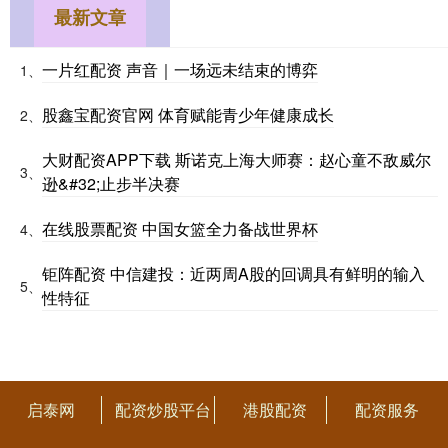
最新文章
一片红配资 声音｜一场远未结束的博弈
1、
股鑫宝配资官网 体育赋能青少年健康成长
2、
大财配资APP下载 斯诺克上海大师赛：赵心童不敌威尔
3、
逊&#32;止步半决赛
在线股票配资 中国女篮全力备战世界杯
4、
钜阵配资 中信建投：近两周A股的回调具有鲜明的输入
5、
性特征
启泰网
配资炒股平台
港股配资
配资服务