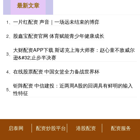
最新文章
一片红配资 声音｜一场远未结束的博弈
1、
股鑫宝配资官网 体育赋能青少年健康成长
2、
大财配资APP下载 斯诺克上海大师赛：赵心童不敌威尔
3、
逊&#32;止步半决赛
在线股票配资 中国女篮全力备战世界杯
4、
钜阵配资 中信建投：近两周A股的回调具有鲜明的输入
5、
性特征
启泰网
配资炒股平台
港股配资
配资服务