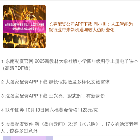
长春配资公司APP下载 周小川：人工智能为
银行业带来新机遇与较大边际变化
​东南配资官网 2025新教材大象社版小学四年级科学上册电子课本
1
（高清PDF版）
​大盈家配资APP下载 超长假期激发多样化文旅需求
2
​涨盈宝配资APP下载 王兴兴、彭志辉，有新身份
3
​联华证券 10月13日周六福黄金价格1123元/克
4
​股票配资软件 演《墨雨云间》又演《水龙吟》，17岁的她演老年
5
人，惊喜多过意外