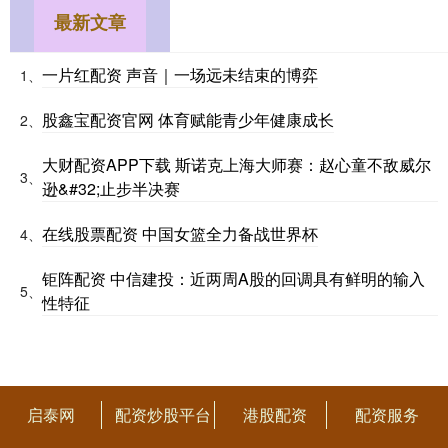
最新文章
一片红配资 声音｜一场远未结束的博弈
1、
股鑫宝配资官网 体育赋能青少年健康成长
2、
大财配资APP下载 斯诺克上海大师赛：赵心童不敌威尔
3、
逊&#32;止步半决赛
在线股票配资 中国女篮全力备战世界杯
4、
钜阵配资 中信建投：近两周A股的回调具有鲜明的输入
5、
性特征
启泰网
配资炒股平台
港股配资
配资服务