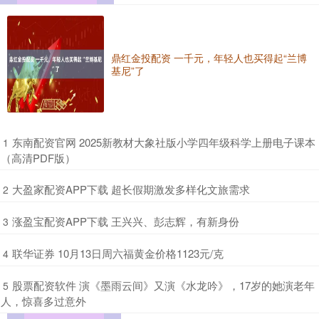
鼎红金投配资 一千元，年轻人也买得起“兰博
基尼”了
​东南配资官网 2025新教材大象社版小学四年级科学上册电子课本
1
（高清PDF版）
​大盈家配资APP下载 超长假期激发多样化文旅需求
2
​涨盈宝配资APP下载 王兴兴、彭志辉，有新身份
3
​联华证券 10月13日周六福黄金价格1123元/克
4
​股票配资软件 演《墨雨云间》又演《水龙吟》，17岁的她演老年
5
人，惊喜多过意外