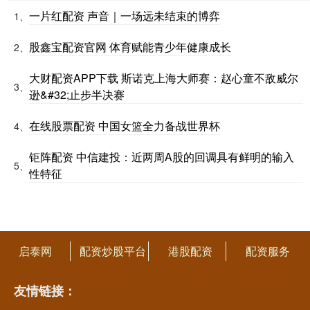
一片红配资 声音｜一场远未结束的博弈
1、
股鑫宝配资官网 体育赋能青少年健康成长
2、
大财配资APP下载 斯诺克上海大师赛：赵心童不敌威尔
3、
逊&#32;止步半决赛
在线股票配资 中国女篮全力备战世界杯
4、
钜阵配资 中信建投：近两周A股的回调具有鲜明的输入
5、
性特征
启泰网
配资炒股平台
港股配资
配资服务
友情链接：