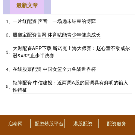
最新文章
一片红配资 声音｜一场远未结束的博弈
1、
股鑫宝配资官网 体育赋能青少年健康成长
2、
大财配资APP下载 斯诺克上海大师赛：赵心童不敌威尔
3、
逊&#32;止步半决赛
在线股票配资 中国女篮全力备战世界杯
4、
钜阵配资 中信建投：近两周A股的回调具有鲜明的输入
5、
性特征
启泰网
配资炒股平台
港股配资
配资服务