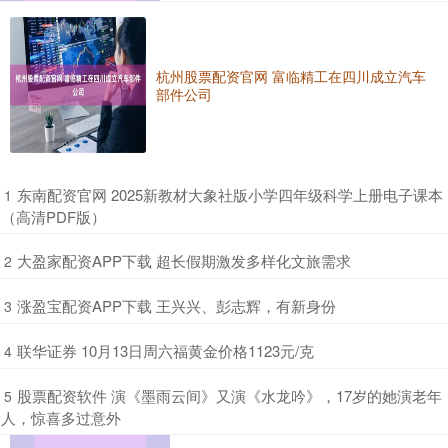
杭州股票配资官网 富临精工在四川成立汽车
部件公司
​东南配资官网 2025新教材大象社版小学四年级科学上册电子课本
1
（高清PDF版）
​大盈家配资APP下载 超长假期激发多样化文旅需求
2
​涨盈宝配资APP下载 王兴兴、彭志辉，有新身份
3
​联华证券 10月13日周六福黄金价格1123元/克
4
​股票配资软件 演《墨雨云间》又演《水龙吟》，17岁的她演老年
5
人，惊喜多过意外